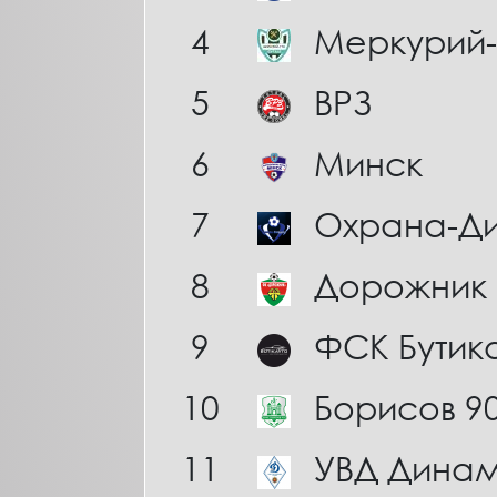
4
Меркурий-
5
ВРЗ
6
Минск
7
Охрана-Д
8
Дорожник
9
ФСК Бутик
10
Борисов 9
11
УВД Дина